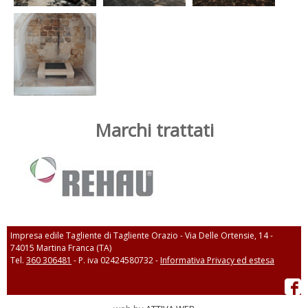
Marchi trattati
Impresa edile Tagliente di Tagliente Orazio - Via Delle Ortensie, 14 -
74015 Martina Franca (TA)
Tel.
360 306481
- P. iva 02424580732 -
Informativa Privacy ed estesa